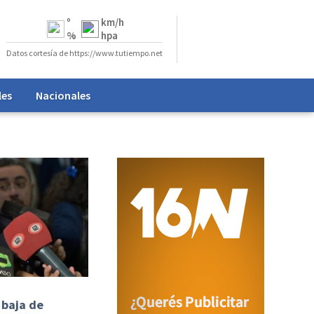
º
km/h
%
hpa
Datos cortesía de https://www.tutiempo.net
les
Nacionales
 baja de