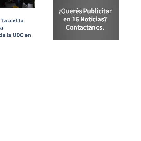
y Taccetta
la
de la UDC en
daron m...
de delitos
 maltrato