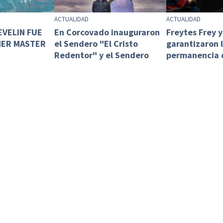
ACTUALIDAD
ACTUALIDAD
EVELIN FUE
En Corcovado inauguraron
Freytes Frey 
MER MASTER
el Sendero "El Cristo
garantizaron 
Redentor" y el Sendero
permanencia 
"Cerro de la C...
Esquel y acor
ACTUALIDAD
ACTUALIDAD
 LEY QUE
SE REUNIÓ LA COMISIÓN DE
Investigación 
A
BECAS EDUCATIVAS en
ambientales y
EN EL CÓDIGO
Trevelin
animal
AL Y BUSCA