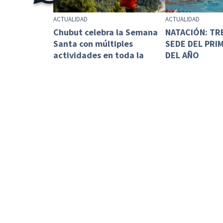
ACTUALIDAD
ACTUALIDAD
Chubut celebra la Semana
NATACIÓN: TR
Santa con múltiples
SEDE DEL PRI
actividades en toda la
DEL AÑO
provincia
ACTUALIDAD
ACTUALIDAD
SE APROBÓ LA
El Banco del Chubut lanza
INCORPORA L
una promoción exclusiva
REITERANCIA 
para disfrutar y conocer la
PROCESAL PEN
Provinc...
TER...